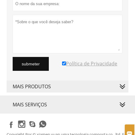
Política de Privacidade
submeter
MAIS PRODUTOS
MAIS SERVIÇOS





Copyright Por © xiamen yuan uma tecnologia composta co., ltd. E-