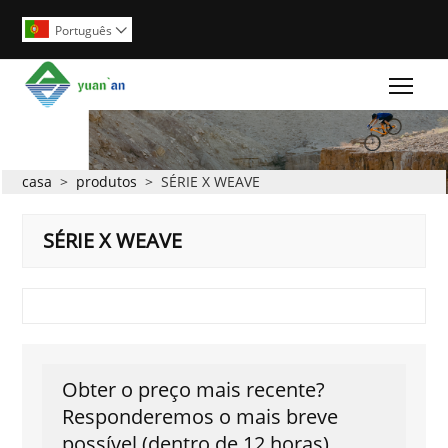
Português

Togg
casa
>
produtos
>
SÉRIE X WEAVE
SÉRIE X WEAVE
Obter o preço mais recente?
Responderemos o mais breve
possível (dentro de 12 horas)