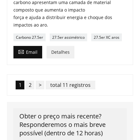
carbono apresentam uma camada de material
composto que aumenta o impacto
força e ajuda a distribuir energia e choque dos
impactos ao aro.
Carbono 27.5er
27.5er assimétrico
27.5er XC aros

Email
Detalhes
1
2
>
total 11 registros
Obter o preço mais recente?
Responderemos o mais breve
possível (dentro de 12 horas)