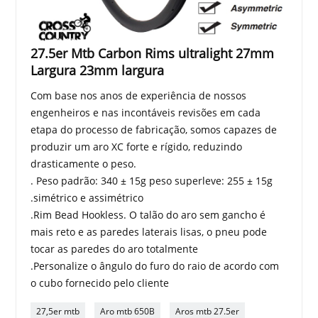
27.5er Mtb Carbon Rims ultralight 27mm
Largura 23mm largura
Com base nos anos de experiência de nossos
engenheiros e nas incontáveis ​​revisões em cada
etapa do processo de fabricação, somos capazes de
produzir um aro XC forte e rígido, reduzindo
drasticamente o peso.
. Peso padrão: 340 ± 15g peso superleve: 255 ± 15g
.simétrico e assimétrico
.Rim Bead Hookless. O talão do aro sem gancho é
mais reto e as paredes laterais lisas, o pneu pode
tocar as paredes do aro totalmente
.Personalize o ângulo do furo do raio de acordo com
o cubo fornecido pelo cliente
27,5er mtb
Aro mtb 650B
Aros mtb 27.5er