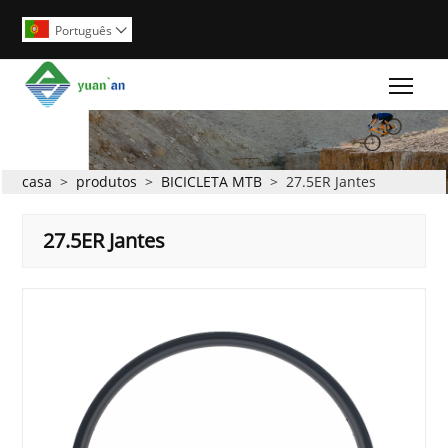
Português

Togg
casa
>
produtos
>
BICICLETA MTB
>
27.5ER Jantes
27.5ER Jantes