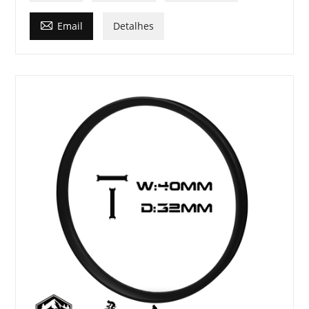

Email
Detalhes