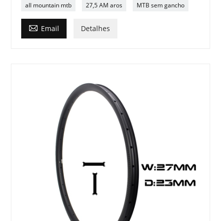
all mountain mtb
27,5 AM aros
MTB sem gancho

Email
Detalhes