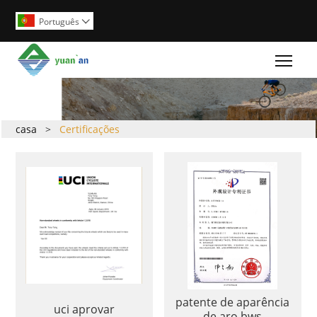
Português

Togg
casa
>
Certificações
patente de aparência
uci aprovar
de aro bws