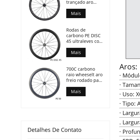
trançado aro
freio bicicleta
rodado 50 mm
Mais
Profundidade 29
mm largura
Rodas de
carbono PE DISC
45 ultraleves com
rolamento
cerâmico 1280g
Mais
somente
Aros:
700C carbono
raio wheeselt aro
· Módu
freio rodado para
· Taman
bicicleta de
estrada com
Mais
· Uso: 
rolamento de
cerâmica
· Tipo: 
· Largu
. Largu
Detalhes De Contato
· Profu