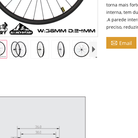
torna mais for
interna, tem d
.A parede inter
preciso, reduz

Email