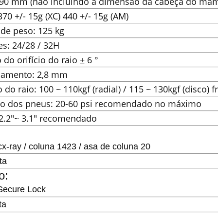
590 mm (não incluindo a dimensão da cabeça do mam
370 +/- 15g (XC) 440 +/- 15g (AM)
 de peso: 125 kg
es: 24/28 / 32H
 do orifício do raio ± 6 °
camento: 2,8 mm
 do raio: 100 ~ 110kgf (radial) / 115 ~ 130kgf (disco) f
ão dos pneus: 20-60 psi recomendado no máximo
 2.2"~ 3.1" recomendado
:
x-ray / coluna 1423 / asa de coluna 20
ta
o:
Secure Lock
ta