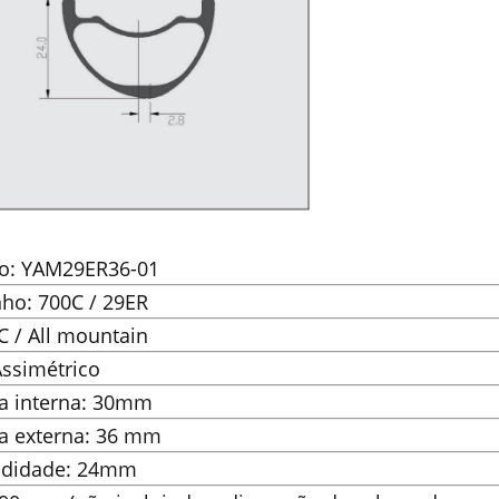
lo: YAM29ER36-01
ho: 700C / 29ER
XC / All mountain
Assimétrico
ra interna: 30mm
ra externa: 36 mm
ndidade: 24mm