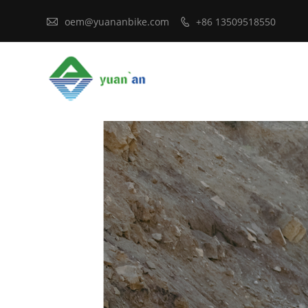

oem@yuananbike.com
+86 13509518550
