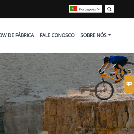

Português

OW DE FÁBRICA
FALE CONOSCO
SOBRE NÓS
