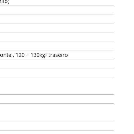
ilo)
rontal, 120 ~ 130kgf traseiro