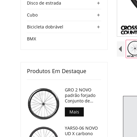
+
Disco de estrada
+
Cubo
+
Bicicleta dobrável
BMX
Produtos Em Destaque
GRO 2 NOVO
padrão forjado
Conjunto de
rodas de
bicicleta Gravel
Mais
45mm
profundidade
YAR50-06 NOVO
24mm largura
UD X carbono
interna