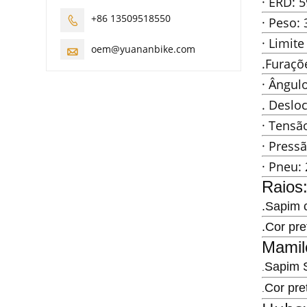
· ERD: 
+86 13509518550

· Peso: 
· Limite
oem@yuananbike.com

.Furaçõ
· Ângulo
. Deslo
· Tensão
· Press
· Pneu:
Raios
.Sapim c
.Cor pre
Mamil
Sapim 
.
Cor pre
.