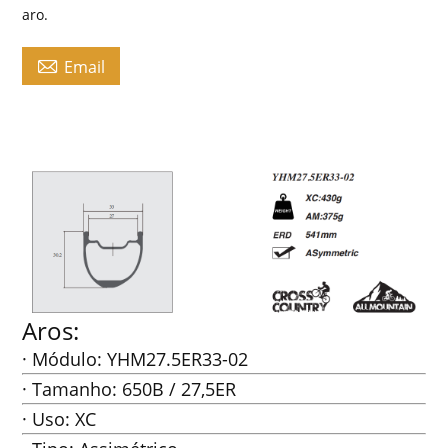
aro.

Email
Aros:
· Módulo: YHM27.5ER33-02
· Tamanho: 650B / 27,5ER
· Uso: XC