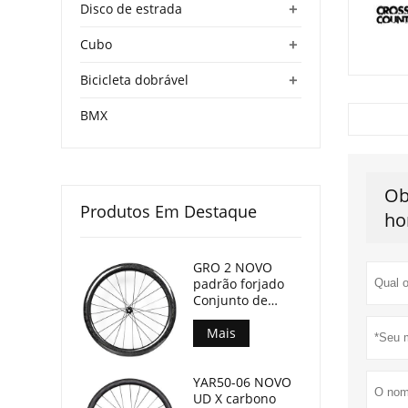
+
Disco de estrada
+
Cubo
+
Bicicleta dobrável
BMX
Ob
Produtos Em Destaque
ho
GRO 2 NOVO
padrão forjado
Conjunto de
rodas de
bicicleta Gravel
Mais
45mm
profundidade
YAR50-06 NOVO
24mm largura
UD X carbono
interna