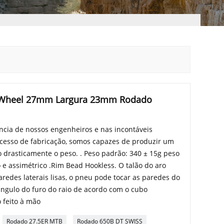
c Wheel 27mm Largura 23mm Rodado
ia de nossos engenheiros e nas incontáveis ​​
cesso de fabricação, somos capazes de produzir um
do drasticamente o peso. . Peso padrão: 340 ± 15g peso
o e assimétrico .Rim Bead Hookless. O talão do aro
redes laterais lisas, o pneu pode tocar as paredes do
ângulo do furo do raio de acordo com o cubo
o feito à mão
Rodado 27.5ER MTB
Rodado 650B DT SWISS