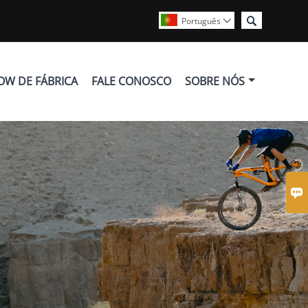

Português

OW DE FÁBRICA
FALE CONOSCO
SOBRE NÓS
