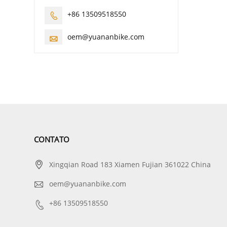
+86 13509518550

oem@yuananbike.com

CONTATO

Xingqian Road 183 Xiamen Fujian 361022 China

oem@yuananbike.com

+86 13509518550