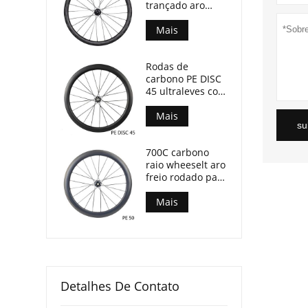
trançado aro
freio bicicleta
rodado 50 mm
Mais
Profundidade 29
mm largura
Rodas de
carbono PE DISC
45 ultraleves com
rolamento
cerâmico 1280g
Mais
su
somente
700C carbono
raio wheeselt aro
freio rodado para
bicicleta de
estrada com
Mais
rolamento de
cerâmica
Detalhes De Contato