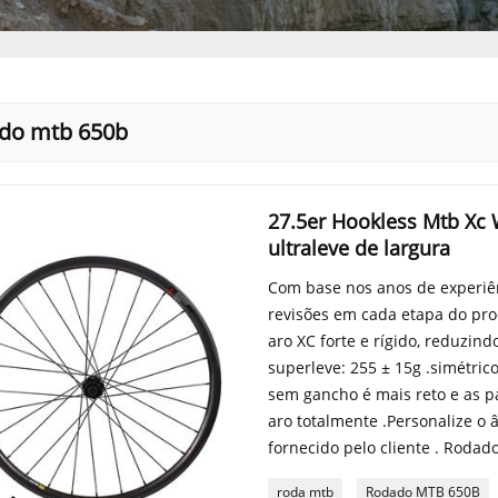
do mtb 650b
27.5er Hookless Mtb X
ultraleve de largura
Com base nos anos de experiênc
revisões em cada etapa do pro
aro XC forte e rígido, reduzin
superleve: 255 ± 15g .simétric
sem gancho é mais reto e as pa
aro totalmente .Personalize o 
fornecido pelo cliente . Rodad
roda mtb
Rodado MTB 650B