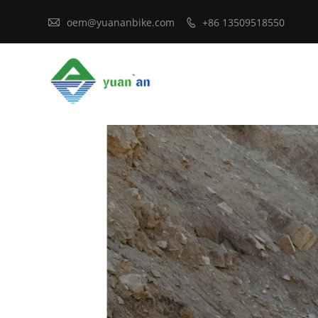

oem@yuananbike.com
+86 13509518550
